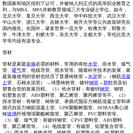
数国家和地区得到了认可，并被纳入到正式的高等职业教育之
列，与MBA、MPA并称教育领域三大专业硕士学位。如今，
北京大学、复旦大学、西北大学、华中科技大学、武汉大学、
中山大学、浙江大学、吉林大学、南开大学等公共政策研究在
国内领先。在国外，诸多世界一流大学，哈佛大学，耶鲁大
学，牛津大学，剑桥大学，东京大学，京都大学，哥伦比亚大
学等均设有该专业。
管材
管材是家庭
装修
必需的材料，常用的有给
水管
、排水管、煤气
管、
暖气
管、电线导管、雨水管等。随着科学技术的发展，家
庭装修使用的管材也经历了普通铸铁管→
水泥
管→（钢筋
混凝
土
管、石棉水泥管） →球墨铸铁管、镀锌
钢管
→
塑料
管及铝
塑复合管的发展历程。（1）给水管材：有镀锌
钢管
、铜管、
铝塑复合管、ABS塑料管、聚乙烯管、聚丙烯管等不。（2）
排水管材：有钢管、铸铁管、承插式预应力钢筋混凝土管和承
插式自应力钢筋混凝土管、GPR聚酯树脂管、HOBAS离心浇
铸
玻璃
纤维增强聚酯树脂管、聚乙烯管、PVC塑料管等。
（3）暖、煤气管：有镀锌钢管、CPVC塑料管、ABS塑料
管、聚乙烯管等。（4）电线套管：有磁管、铝塑复合管等。
（5）雨水管：有铁皮管、铸铁管、铝塑复合管、PE塑料管