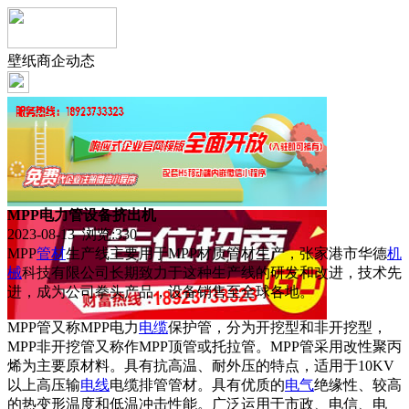
壁纸商企动态
MPP电力管设备挤出机
2023-08-13 浏览:
330
MPP
管材
生产线主要用于MPP材质管材生产，张家港市华德
机
械
科技有限公司长期致力于这种生产线的研发和改进，技术先
进，成为公司拳头产品，设备销售至全球各地。
MPP管又称MPP电力
电缆
保护管，分为开挖型和非开挖型，
MPP非开挖管又称作MPP顶管或托拉管。MPP管采用改性聚丙
烯为主要原材料。具有抗高温、耐外压的特点，适用于10KV
以上高压输
电线
电缆排管管材。具有优质的
电气
绝缘性、较高
的热变形温度和低温冲击性能。广泛运用于市政、电信、电