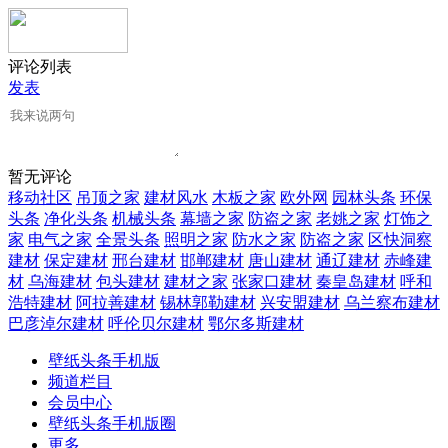
评论列表
发表
暂无评论
移动社区
吊顶之家
建材风水
木板之家
欧外网
园林头条
环保
头条
净化头条
机械头条
幕墙之家
防盗之家
老姚之家
灯饰之
家
电气之家
全景头条
照明之家
防水之家
防盗之家
区快洞察
建材
保定建材
邢台建材
邯郸建材
唐山建材
通辽建材
赤峰建
材
乌海建材
包头建材
建材之家
张家口建材
秦皇岛建材
呼和
浩特建材
阿拉善建材
锡林郭勒建材
兴安盟建材
乌兰察布建材
巴彦淖尔建材
呼伦贝尔建材
鄂尔多斯建材
壁纸头条手机版
频道栏目
会员中心
壁纸头条手机版圈
更多